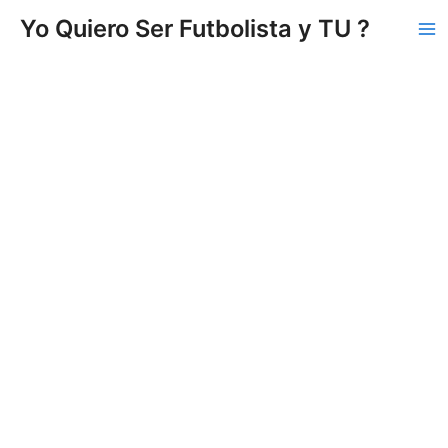
Vés
Yo Quiero Ser Futbolista y TU ?
al
Ma
contingut
Me