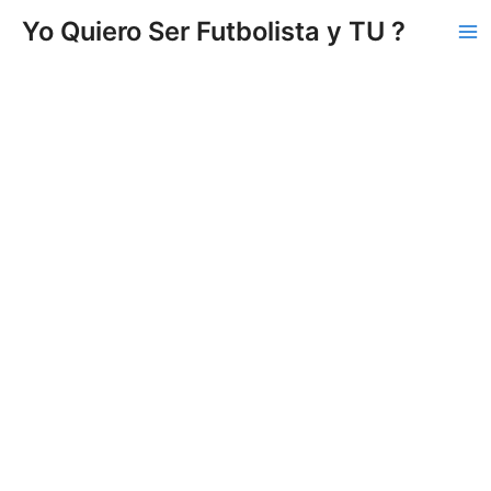
Vés
Yo Quiero Ser Futbolista y TU ?
al
Ma
contingut
Me