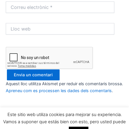
Correu
electrònic
*
Lloc
web
Aquest lloc utilitza Akismet per reduir els comentaris brossa.
Apreneu com es processen les dades dels comentaris
.
Este sitio web utiliza cookies para mejorar su experiencia.
Copyright © 2026 Yo Quiero Ser Futbolista y TU ? | Powered by
Vamos a suponer que estás bien con esto, pero usted puede
Tema Astra del WordPress