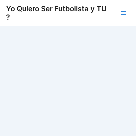
Vés
Yo Quiero Ser Futbolista y TU
al
?
Main
contingut
Men