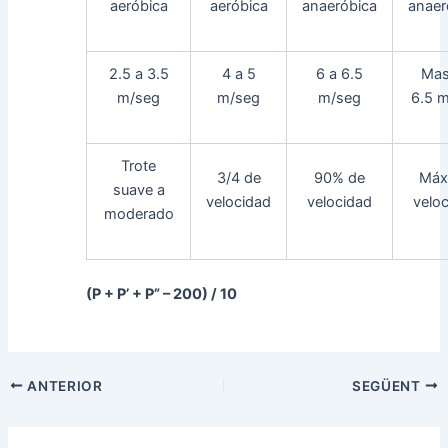
aeróbica
aeróbica
anaeróbica
anaer
2.5 a 3.5
4 a 5
6 a 6.5
Mas
m/seg
m/seg
m/seg
6.5 
Trote
3/4 de
90% de
Máx
suave a
velocidad
velocidad
velo
moderado
(P + P’ + P” – 200) / 10
Navegació
ANTERIOR
SEGÜENT
d'entrades