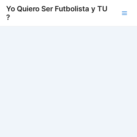
Vés
Yo Quiero Ser Futbolista y TU
al
?
Main
contingut
Men