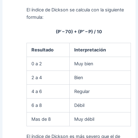
El índice de Dickson se calcula con la siguiente
formula:
(P’ – 70) + (P” – P) / 10
Resultado
Interpretación
0 a 2
Muy bien
2 a 4
Bien
4 a 6
Regular
6 a 8
Débil
Mas de 8
Muy débil
El índice de Dickson es más severo que el de