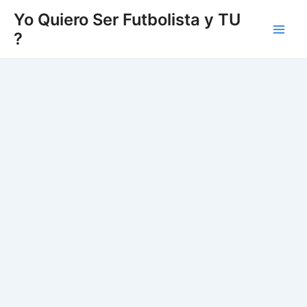
Vés
Yo Quiero Ser Futbolista y TU
al
?
Main
contingut
Men