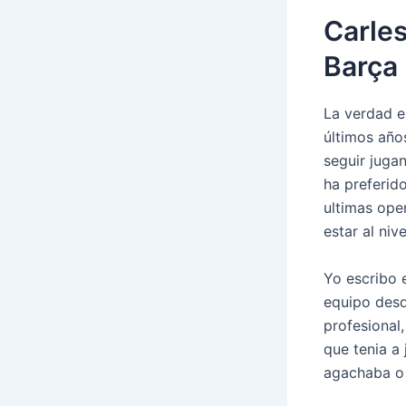
Carles
Barça
La verdad e
últimos año
seguir juga
ha preferid
ultimas ope
estar al niv
Yo escribo 
equipo desd
profesional
que tenia a
agachaba o 