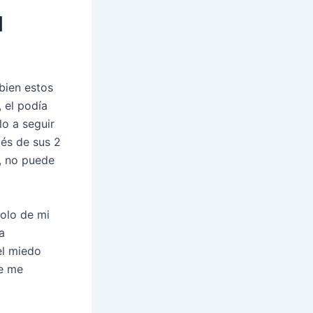
l
bien estos
 el podía
lo a seguir
ués de sus 2
, no puede
dolo de mi
a
el miedo
re me