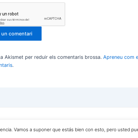
tza Akismet per reduir els comentaris brossa.
Apreneu com e
taris
.
6 Yo Quiero Ser Futbolista y TU ? | Powered by
Tema Astr
riencia. Vamos a suponer que estás bien con esto, pero usted pue