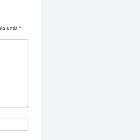
cats amb
*