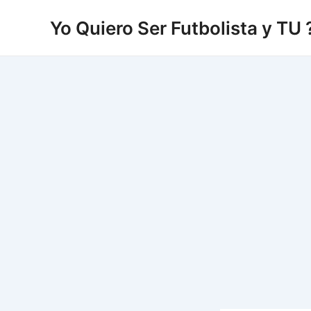
Vés
Yo Quiero Ser Futbolista y TU 
al
contingut