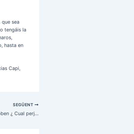
s que sea
o tengáis la
naros,
, hasta en
ias Capi,
SEGÜENT
Luis Suarez o Robben ¿ Cual perjudico mas el futbol?