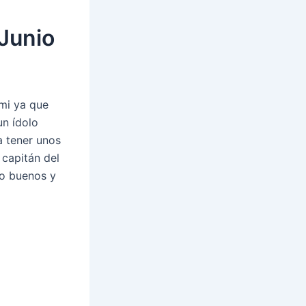
 Junio
 mi ya que
un ídolo
a tener unos
 capitán del
do buenos y