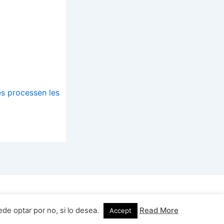
s processen les
a del WordPress
de optar por no, si lo desea.
Read More
Accept