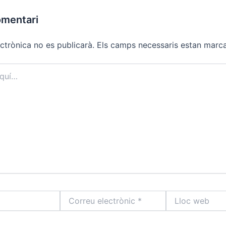
omentari
ctrònica no es publicarà.
Els camps necessaris estan mar
Correu
Lloc
electrònic
web
*