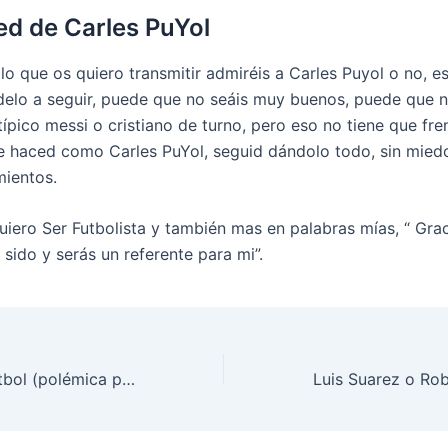
d de Carles PuYol
lo que os quiero transmitir admiréis a Carles Puyol o no, e
elo a seguir, puede que no seáis muy buenos, puede que n
típico messi o cristiano de turno, pero eso no tiene que fre
 haced como Carles PuYol, seguid dándolo todo, sin miedo
mientos.
iero Ser Futbolista y también mas en palabras mías, “ Grac
sido y serás un referente para mi”.
La prensa y el futbol (polémica por el balón de oro)