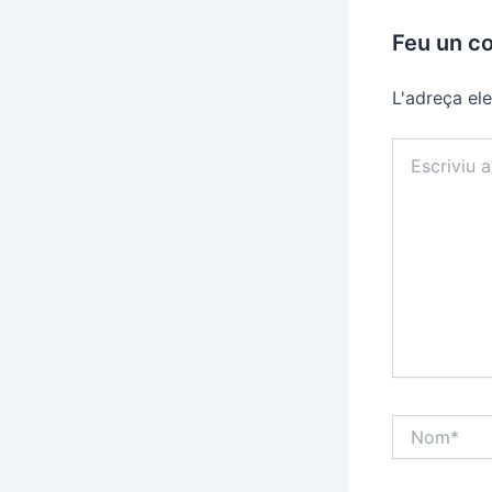
Feu un c
L'adreça ele
Escriviu
aquí…
Nom*