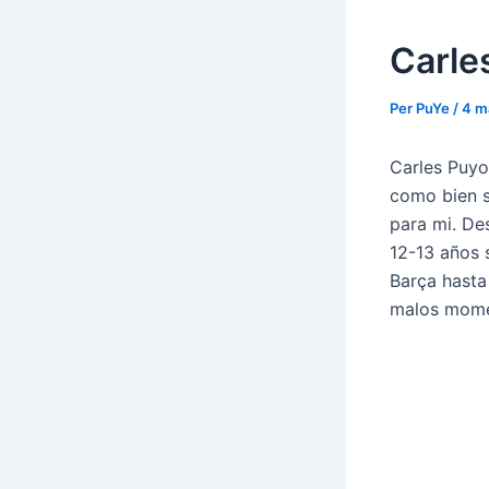
Carles
Per
PuYe
/
4 m
Carles Puyo
como bien s
para mi. De
12-13 años 
Barça hasta
malos mome