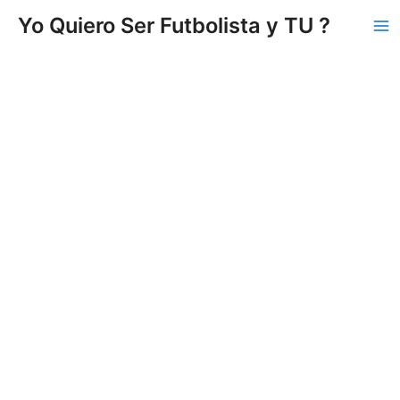
Vés
Yo Quiero Ser Futbolista y TU ?
al
Ma
contingut
Me