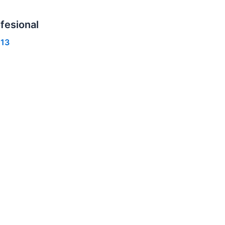
fesional
013