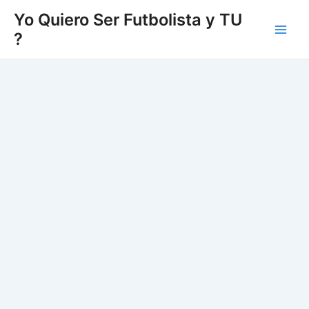
Vés
Yo Quiero Ser Futbolista y TU
al
?
Main
contingut
Men