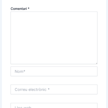
Comentari
*
Nom*
Correu
electrònic
*
Lloc