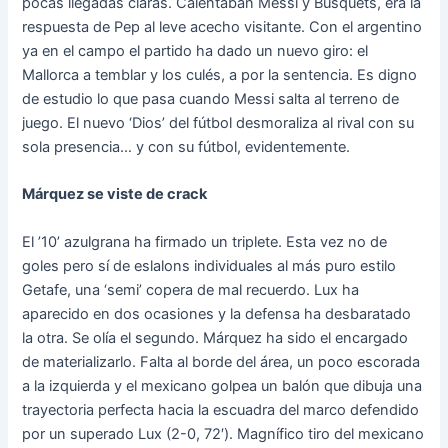
pocas llegadas claras. Calentaban Messi y Busquets, era la
respuesta de Pep al leve acecho visitante. Con el argentino
ya en el campo el partido ha dado un nuevo giro: el
Mallorca a temblar y los culés, a por la sentencia. Es digno
de estudio lo que pasa cuando Messi salta al terreno de
juego. El nuevo ‘Dios’ del fútbol desmoraliza al rival con su
sola presencia… y con su fútbol, evidentemente.
Márquez se viste de crack
El ’10’ azulgrana ha firmado un triplete. Esta vez no de
goles pero sí de eslalons individuales al más puro estilo
Getafe, una ‘semi’ copera de mal recuerdo. Lux ha
aparecido en dos ocasiones y la defensa ha desbaratado
la otra. Se olía el segundo. Márquez ha sido el encargado
de materializarlo. Falta al borde del área, un poco escorada
a la izquierda y el mexicano golpea un balón que dibuja una
trayectoria perfecta hacia la escuadra del marco defendido
por un superado Lux (2-0, 72′). Magnífico tiro del mexicano