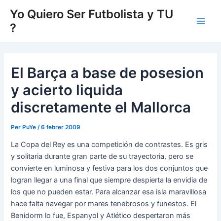
Vés
Yo Quiero Ser Futbolista y TU
al
?
Main
contingut
Men
El Barça a base de posesion
y acierto liquida
discretamente el Mallorca
Per
PuYe
/
6 febrer 2009
La Copa del Rey es una competición de contrastes. Es gris
y solitaria durante gran parte de su trayectoria, pero se
convierte en luminosa y festiva para los dos conjuntos que
logran llegar a una final que siempre despierta la envidia de
los que no pueden estar. Para alcanzar esa isla maravillosa
hace falta navegar por mares tenebrosos y funestos. El
Benidorm lo fue, Espanyol y Atlético despertaron más