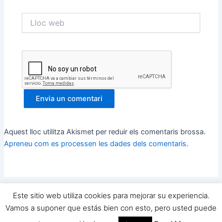
Lloc
web
Aquest lloc utilitza Akismet per reduir els comentaris brossa.
Apreneu com es processen les dades dels comentaris
.
Este sitio web utiliza cookies para mejorar su experiencia.
Copyright © 2026 Yo Quiero Ser Futbolista y TU ? | Powered by
Vamos a suponer que estás bien con esto, pero usted puede
Tema Astra del WordPress