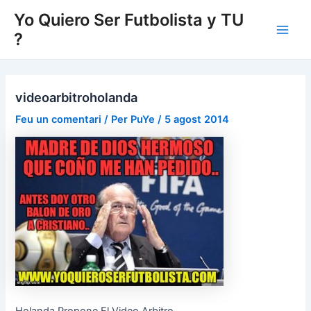
Vés
Yo Quiero Ser Futbolista y TU
al
?
Main
contingut
Men
videoarbitroholanda
Feu un comentari
/ Per
PuYe
/
5 agost 2014
Holanda Propone El Video Arbitro