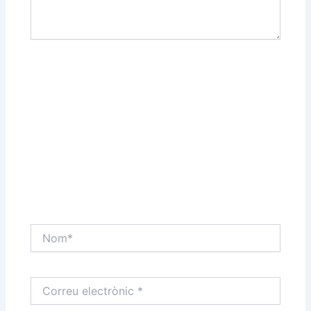
Nom*
Correu
electrònic
*