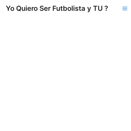
Vés
Yo Quiero Ser Futbolista y TU ?
al
Ma
contingut
Me