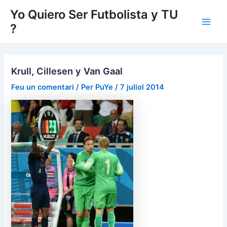
Vés
Yo Quiero Ser Futbolista y TU
al
?
Main
contingut
Men
Krull, Cillesen y Van Gaal
Feu un comentari
/ Per
PuYe
/
7 juliol 2014