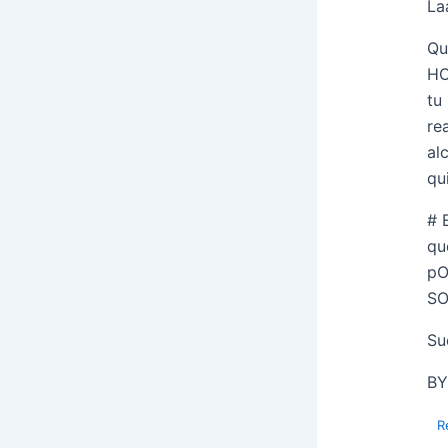
La
Qu
HO
tu
re
al
qu
# 
qu
pO
SO
Su
BY
R