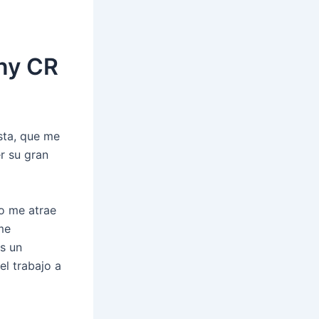
ny CR
sta, que me
r su gran
o me atrae
me
s un
el trabajo a