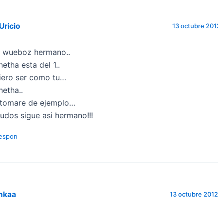
Uricio
13 octubre 2012
 wueboz hermano..
netha esta del 1..
iero ser como tu…
netha..
 tomare de ejemplo…
ludos sigue asi hermano!!!
espon
nkaa
13 octubre 2012 