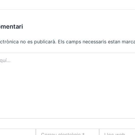
omentari
ctrònica no es publicarà.
Els camps necessaris estan mar
Correu
Lloc