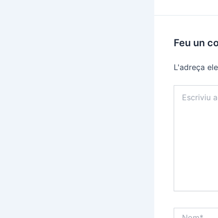
Feu un c
L'adreça ele
Escriviu
aquí…
Nom*