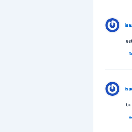
isa
es
R
isa
bu
R