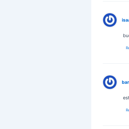
isa
bu
R
bar
es
R