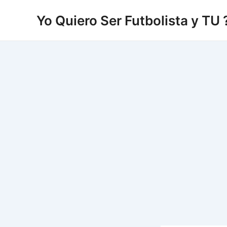
Vés
Yo Quiero Ser Futbolista y TU 
al
contingut