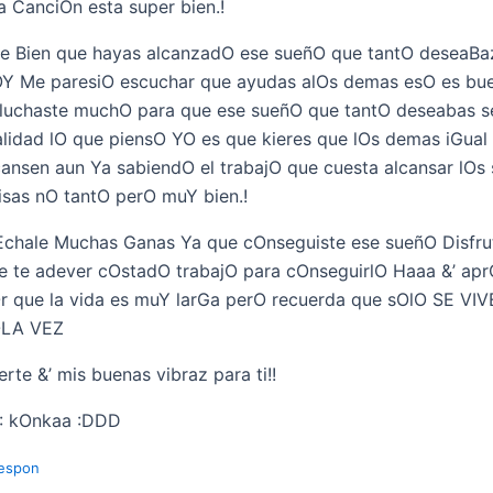
a CanciOn esta super bien.!
e Bien que hayas alcanzadO ese sueñO que tantO deseaBa
Y Me paresiO escuchar que ayudas alOs demas esO es bu
 luchaste muchO para que ese sueñO que tantO deseabas se
alidad lO que piensO YO es que kieres que lOs demas iGual
cansen aun Ya sabiendO el trabajO que cuesta alcansar lOs
isas nO tantO perO muY bien.!
Echale Muchas Ganas Ya que cOnseguiste ese sueñO Disfru
e te adever cOstadO trabajO para cOnseguirlO Haaa &’ ap
r que la vida es muY larGa perO recuerda que sOlO SE VI
LA VEZ
erte &’ mis buenas vibraz para ti!!
: kOnkaa :DDD
espon