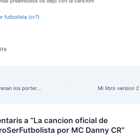
 mas preambulos os dejo con la cancion!
r futbolista (cr7)
uYe
REGALO: Así entrenan los porteros de alto nivel
taris a “La cancion oficial de
roSerFutbolista por MC Danny CR”