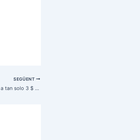
SEGÜENT
Mi libro version 2 a tan solo 3 $ estoy loco? Aprovecha esta oportunidad!