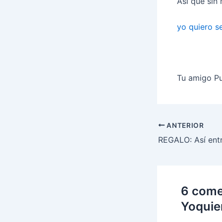
Asi que sin
yo quiero se
Tu amigo P
Navegació
ANTERIOR
d'entrades
6 comen
Yoquie