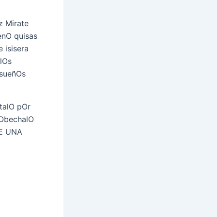
z Mirate
enO quisas
 isisera
 lOs
 sueñOs
talO pOr
rObechalO
VE UNA