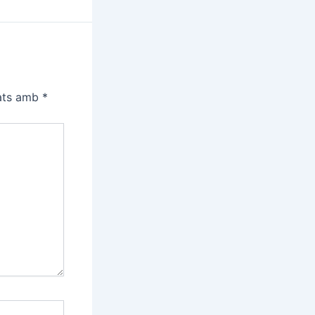
cats amb
*