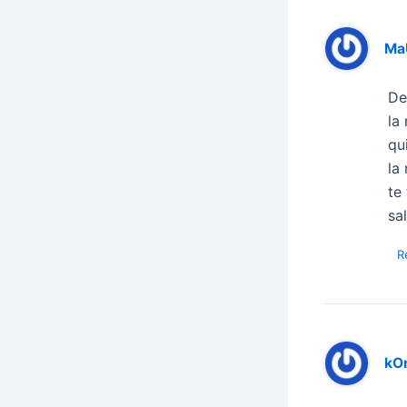
Ma
De
la 
qu
la 
te
sa
R
kO