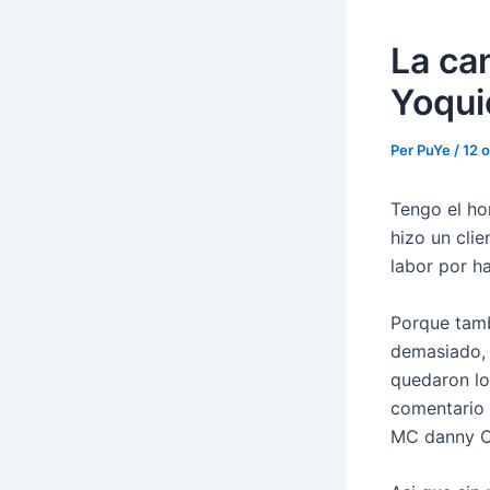
La can
Yoqui
Per
PuYe
/
12 
Tengo el ho
hizo un cli
labor por ha
Porque tamb
demasiado, 
quedaron lo
comentario 
MC danny C