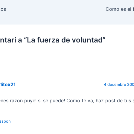
tos
Como es el f
tari a “La fuerza de voluntad”
litox21
4 desembre 2008
enes razon puye! si se puede! Como te va, haz post de tus
espon