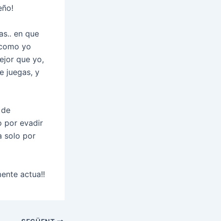
eño!
as.. en que
s como yo
ejor que yo,
e juegas, y
 de
o por evadir
a solo por
ente actua!!