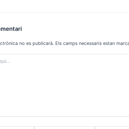
omentari
ctrònica no es publicarà.
Els camps necessaris estan mar
Correu
Lloc