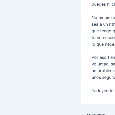
puedes ni c
No empiezes
sea a un ri
que tengo q
tu no necesi
lo que nece
Por eso tien
voluntad, se
un problema 
unos segun
Yo leyendom