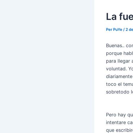
La fu
Per
PuYe
/
2 d
Buenas.. co
porque habl
para llegar 
voluntad. Y
diariamente 
toco el tem
sobretodo lo
Pero hay que
intentare c
que escribir