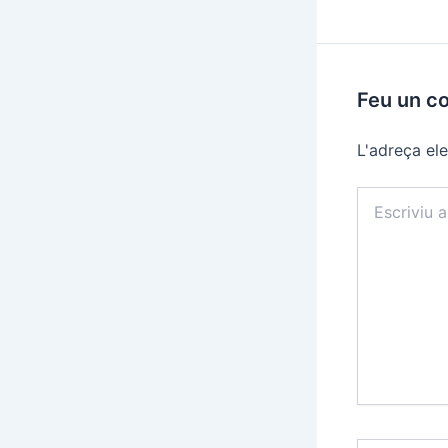
Feu un c
L'adreça ele
Escriviu
aquí…
Nom*