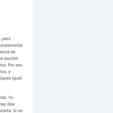
. pero
 fundamental
fuerza de
e escribir
tos. Por eso
los, y
sigues igual!
vida. Yo
hay dias
tante. Si no