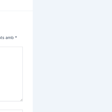
cats amb
*