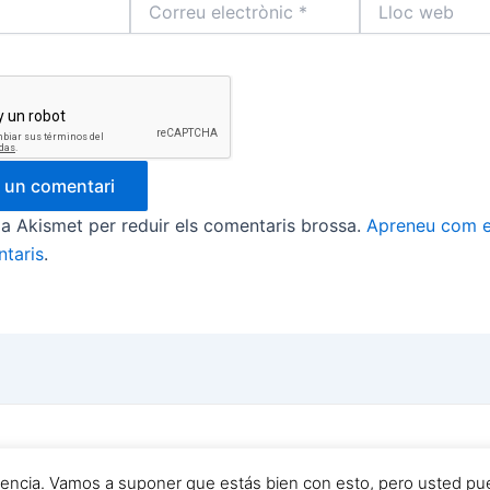
electrònic
web
*
tza Akismet per reduir els comentaris brossa.
Apreneu com e
taris
.
6 Yo Quiero Ser Futbolista y TU ? | Powered by
Tema Astr
riencia. Vamos a suponer que estás bien con esto, pero usted pue