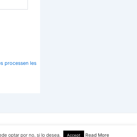
s processen les
a del WordPress
de optar por no, si lo desea.
Read More
Accept