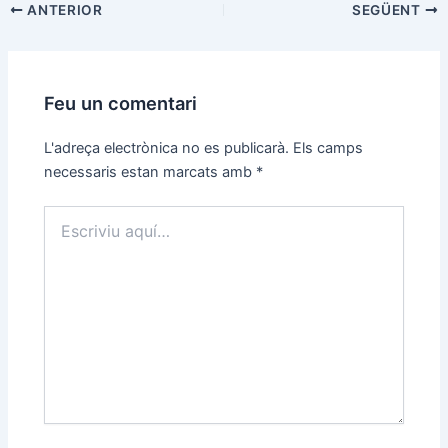
Navegació
ANTERIOR
SEGÜENT
d'entrades
Feu un comentari
L'adreça electrònica no es publicarà.
Els camps
necessaris estan marcats amb
*
Escriviu
aquí…