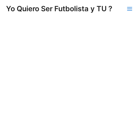
Vés
Yo Quiero Ser Futbolista y TU ?
al
Ma
contingut
Me