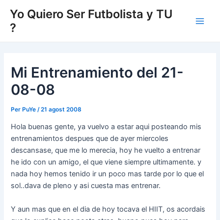
Vés
Yo Quiero Ser Futbolista y TU
al
?
Main
contingut
Men
Mi Entrenamiento del 21-
08-08
Per
PuYe
/
21 agost 2008
Hola buenas gente, ya vuelvo a estar aqui posteando mis
entrenamientos despues que de ayer miercoles
descansase, que me lo merecia, hoy he vuelto a entrenar
he ido con un amigo, el que viene siempre ultimamente. y
nada hoy hemos tenido ir un poco mas tarde por lo que el
sol..dava de pleno y asi cuesta mas entrenar.
Y aun mas que en el dia de hoy tocava el HIIT, os acordais