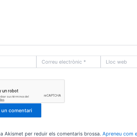
Correu
Lloc
electrònic
web
*
tza Akismet per reduir els comentaris brossa.
Apreneu com e