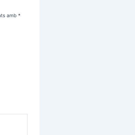
cats amb
*