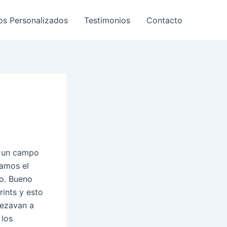
os Personalizados
Testimonios
Contacto
n un campo
zamos el
do. Bueno
rints y esto
pezavan a
 los