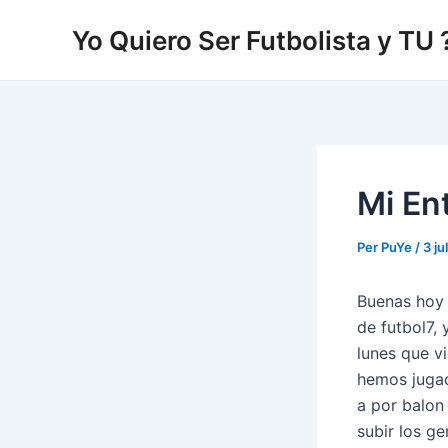
Vés
Yo Quiero Ser Futbolista y TU 
al
contingut
Mi En
Per
PuYe
/
3 ju
Buenas hoy 
de futbol7,
lunes que v
hemos jugad
a por balon
subir los g