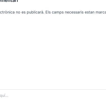
omentari
ctrònica no es publicarà.
Els camps necessaris estan mar