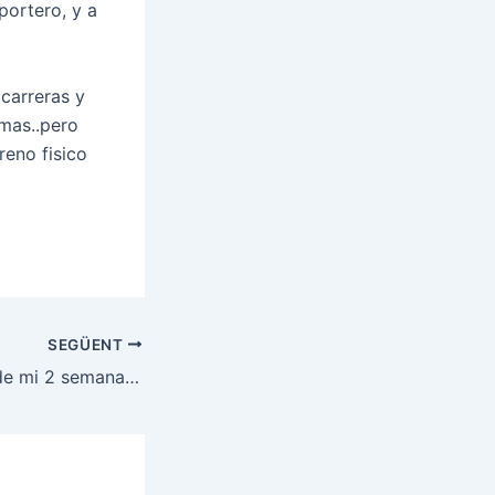
portero, y a
carreras y
 mas..pero
reno fisico
SEGÜENT
Mis sensaciones de mi 2 semana de entrenamiento