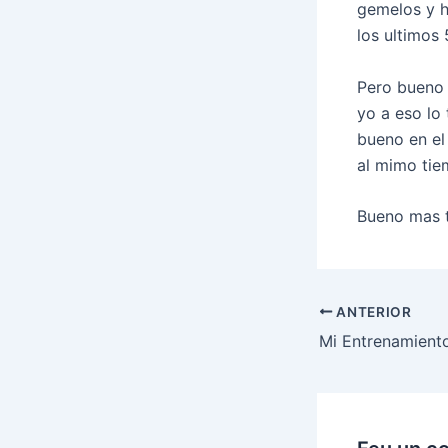
gemelos y h
los ultimos 
Pero bueno 
yo a eso lo
bueno en el
al mimo tie
Bueno mas t
Navegació
ANTERIOR
d'entrades
Mi Entrenamient