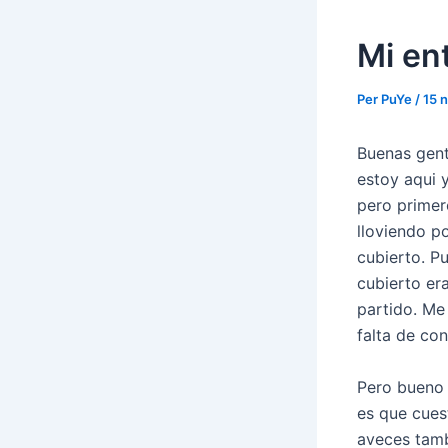
Mi en
Per
PuYe
/
15 
Buenas gent
estoy aqui 
pero primer
lloviendo po
cubierto. P
cubierto er
partido. Me
falta de con
Pero bueno 
es que cues
aveces tamb