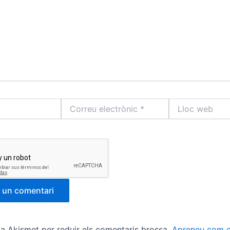
Correu
Lloc
electrònic
web
*
tza Akismet per reduir els comentaris brossa.
Apreneu com e