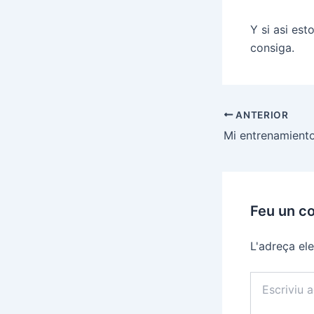
Y si asi est
consiga.
Navegació
ANTERIOR
d'entrades
Mi entrenamiento
Feu un c
L'adreça ele
Escriviu
aquí…