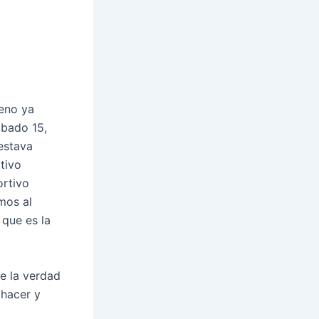
ueno ya
abado 15,
estava
rtivo
ortivo
mos al
 que es la
e la verdad
 hacer y