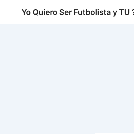
Vés
Yo Quiero Ser Futbolista y TU 
al
contingut