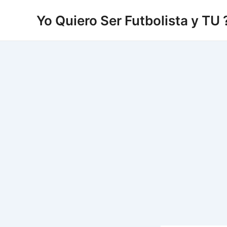
Vés
Yo Quiero Ser Futbolista y TU 
al
contingut