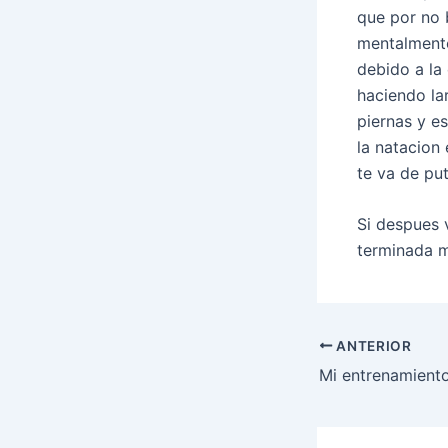
que por no 
mentalmente
debido a la
haciendo la
piernas y es
la natacion
te va de pu
Si despues 
terminada m
Navegació
ANTERIOR
d'entrades
Mi entrenamient