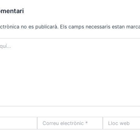
omentari
ctrònica no es publicarà.
Els camps necessaris estan mar
Correu
Lloc
electrònic
web
*