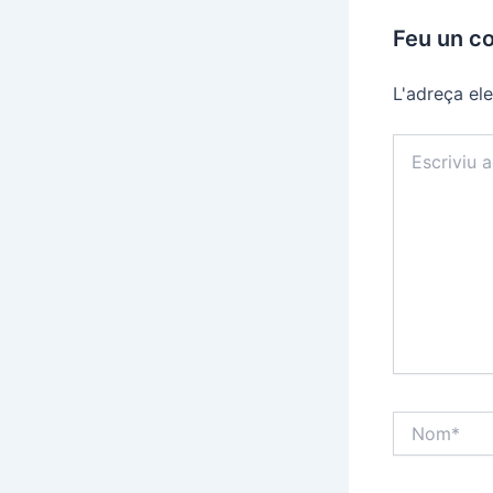
Feu un c
L'adreça ele
Escriviu
aquí…
Nom*