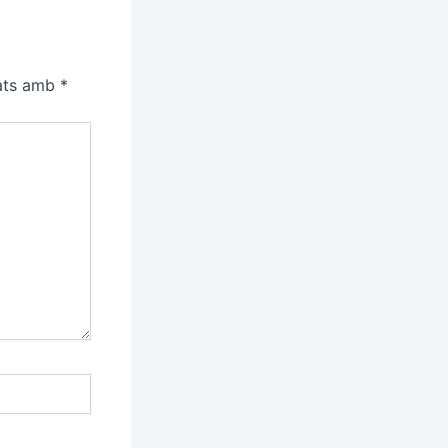
cats amb
*