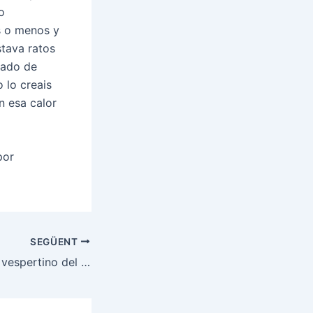
o
s o menos y
stava ratos
sado de
 lo creais
n esa calor
por
SEGÜENT
Mi entrenamiento vespertino del 26-06-08