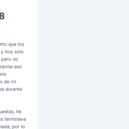
08
nto que los
 y hoy solo
, pero no
erarme aun
mis
s de mi
nes durante
uestas, he
la terminava
nada, por lo