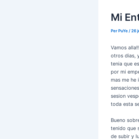
Mi En
Per
PuYe
/
26 
Vamos alla!
otros dias,
tenia que e
por mi empe
mas me he id
sensaciones
sesion vesp
toda esta s
Bueno sobre
tenido que 
de subir y 