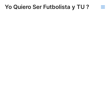
Vés
Yo Quiero Ser Futbolista y TU ?
al
Ma
contingut
Me