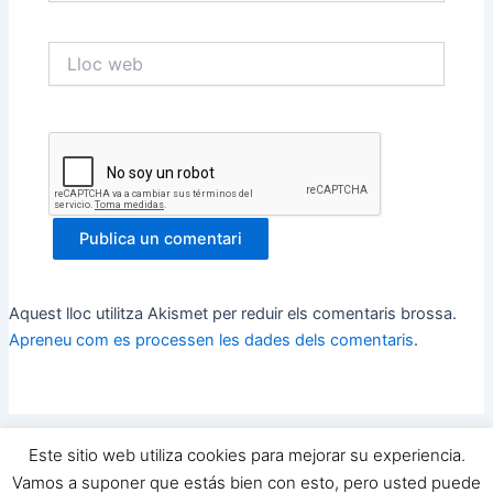
*
Lloc
web
Aquest lloc utilitza Akismet per reduir els comentaris brossa.
Apreneu com es processen les dades dels comentaris
.
Este sitio web utiliza cookies para mejorar su experiencia.
Copyright © 2026 Yo Quiero Ser Futbolista y TU ? | Powered by
Vamos a suponer que estás bien con esto, pero usted puede