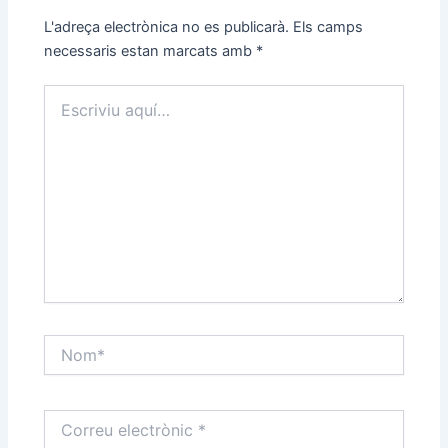
L'adreça electrònica no es publicarà.
Els camps
necessaris estan marcats amb
*
Escriviu
aquí…
Nom*
Correu
electrònic