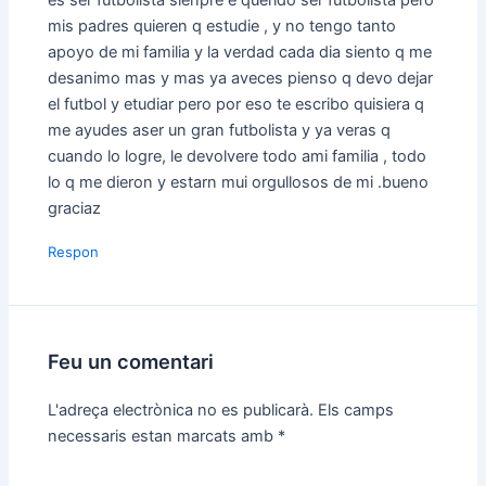
es ser futbolista sienpre e querido ser futbolista pero
mis padres quieren q estudie , y no tengo tanto
apoyo de mi familia y la verdad cada dia siento q me
desanimo mas y mas ya aveces pienso q devo dejar
el futbol y etudiar pero por eso te escribo quisiera q
me ayudes aser un gran futbolista y ya veras q
cuando lo logre, le devolvere todo ami familia , todo
lo q me dieron y estarn mui orgullosos de mi .bueno
graciaz
Respon
Feu un comentari
L'adreça electrònica no es publicarà.
Els camps
necessaris estan marcats amb
*