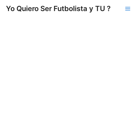
Vés
Yo Quiero Ser Futbolista y TU ?
al
Ma
contingut
Me