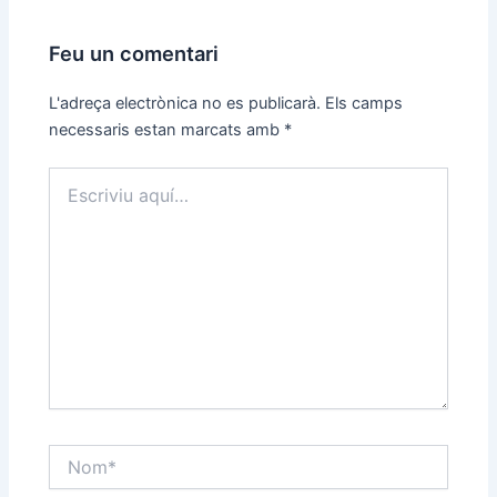
Feu un comentari
L'adreça electrònica no es publicarà.
Els camps
necessaris estan marcats amb
*
Escriviu
aquí…
Nom*