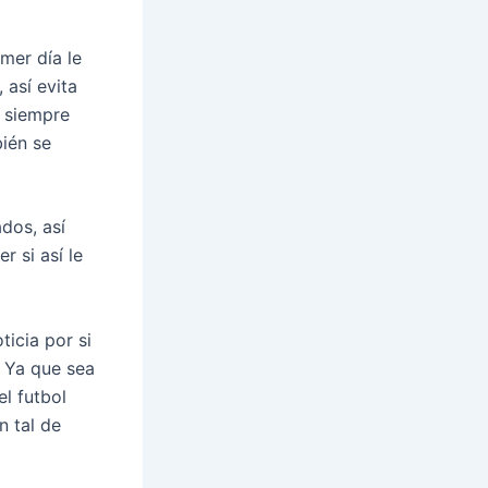
imer día le
 así evita
e siempre
ién se
dos, así
r si así le
icia por si
. Ya que sea
el futbol
n tal de