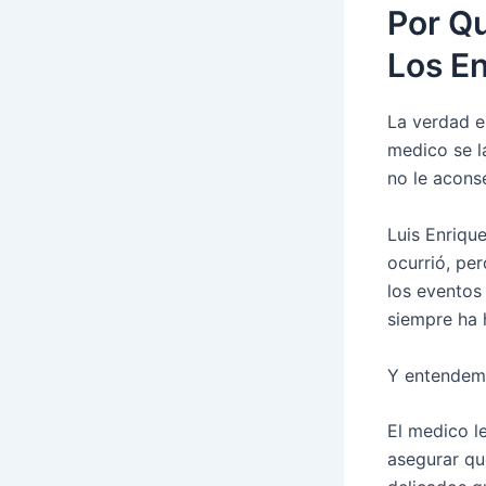
Por Qu
Los E
La verdad e
medico se l
no le aconse
Luis Enriqu
ocurrió, pe
los eventos
siempre ha 
Y entendemo
El medico le
asegurar que