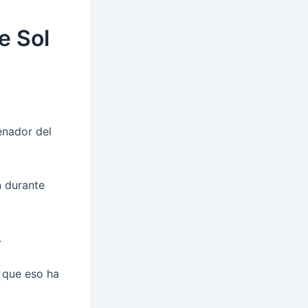
e Sol
enador del
n durante
.
 que eso ha