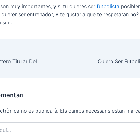
 son muy importantes, y si tu quieres ser
futbolista
posible
 querer ser entrenador, y te gustaría que te respetaran no?
mismo.
Quien Sera El Portero Titular Del Barça ¿Marc Ter Stegen o Claudio Bravo?
omentari
ctrònica no es publicarà.
Els camps necessaris estan mar