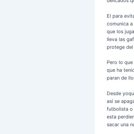
delicados qu
El para evit
comunica a s
que los jug
lleva las g
protege del 
Pero lo que 
que ha teni
paran de llo
Desde yoqui
así se apag
futbolista o
esta perdie
sacar una no