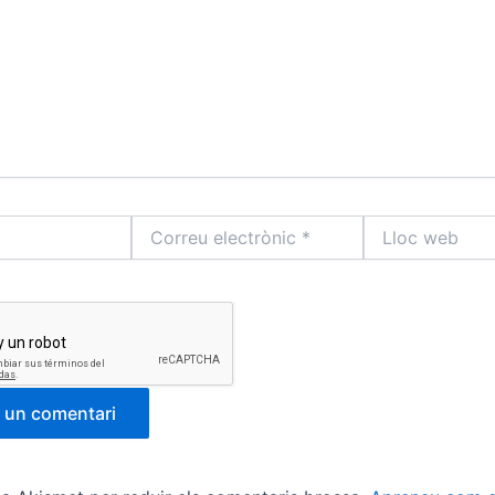
Correu
Lloc
electrònic
web
*