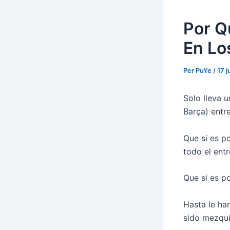
Por Q
En Lo
Per
PuYe
/
17 j
Solo lleva 
Barça) entr
Que si es p
todo el ent
Que si es po
Hasta le ha
sido mezqui