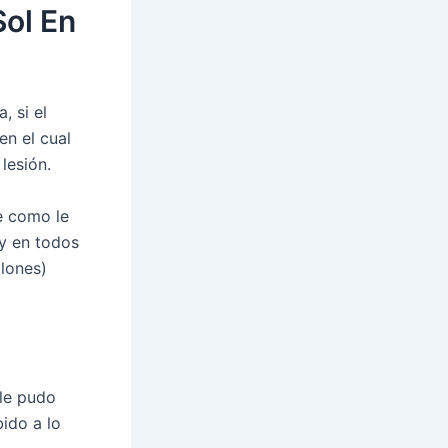
Sol En
, si el
en el cual
 lesión.
e como le
 y en todos
tlones)
 le pudo
bido a lo