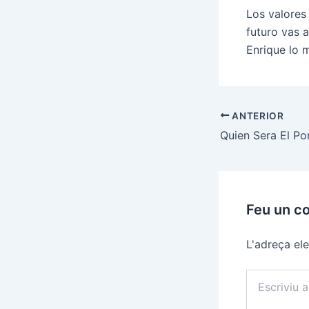
Los valores
futuro vas a
Enrique lo 
Navegació
ANTERIOR
d'entrades
Feu un c
L'adreça ele
Escriviu
aquí…