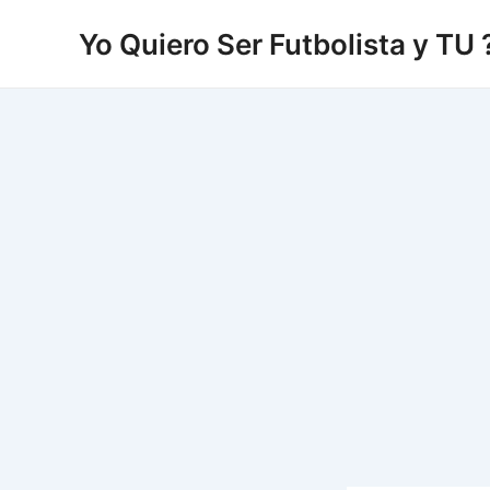
Vés
Yo Quiero Ser Futbolista y TU 
al
contingut