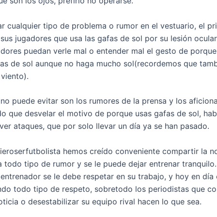
e son los ojos, prefirió no operarse.
ar cualquier tipo de problema o rumor en el vestuario, el pr
us jugadores que usa las gafas de sol por su lesión ocular,
adores puedan verle mal o entender mal el gesto de porqu
afas de sol aunque no haga mucho sol(recordemos que tamb
viento).
no puede evitar son los rumores de la prensa y los aficiona
do que desvelar el motivo de porque usas gafas de sol, habe
ver ataques, que por solo llevar un día ya se han pasado.
eroserfutbolista hemos creído conveniente compartir la not
a todo tipo de rumor y se le puede dejar entrenar tranquilo
 entrenador se le debe respetar en su trabajo, y hoy en día 
ndo todo tipo de respeto, sobretodo los periodistas que co
ticia o desestabilizar su equipo rival hacen lo que sea.