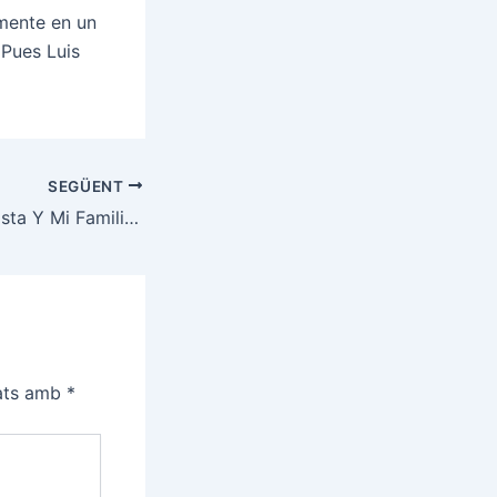
mente en un
 Pues Luis
SEGÜENT
Quiero Ser Futbolista Y Mi Familia No Me Apoya 1 PARTE
cats amb
*