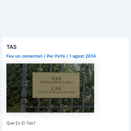
TAS
Feu un comentari
/ Per
PuYe
/
1 agost 2014
Que Es El Tas?