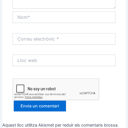
Nom*
Correu
electrònic
*
Lloc
web
Aquest lloc utilitza Akismet per reduir els comentaris brossa.