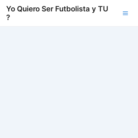
Vés
Yo Quiero Ser Futbolista y TU
al
?
Main
contingut
Men