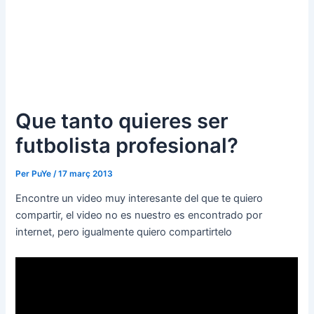
Que tanto quieres ser
futbolista profesional?
Per
PuYe
/
17 març 2013
Encontre un video muy interesante del que te quiero
compartir, el video no es nuestro es encontrado por
internet, pero igualmente quiero compartirtelo