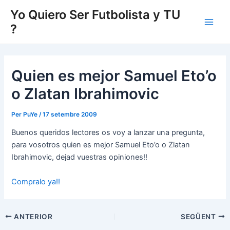
Vés
Yo Quiero Ser Futbolista y TU
al
?
Main
contingut
Men
Quien es mejor Samuel Eto’o
o Zlatan Ibrahimovic
Per
PuYe
/
17 setembre 2009
Buenos queridos lectores os voy a lanzar una pregunta,
para vosotros quien es mejor Samuel Eto’o o Zlatan
Ibrahimovic, dejad vuestras opiniones!!
Compralo ya!!
Navegació
ANTERIOR
SEGÜENT
d'entrades