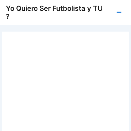
Vés
Yo Quiero Ser Futbolista y TU
al
?
Main
contingut
Men