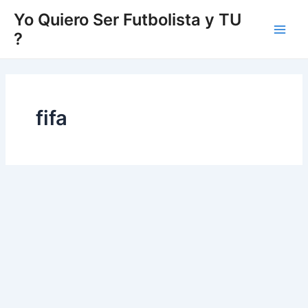
Vés
Yo Quiero Ser Futbolista y TU
al
?
Main
contingut
Men
fifa