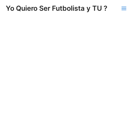
Vés
Yo Quiero Ser Futbolista y TU ?
al
Ma
contingut
Me