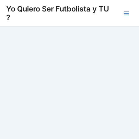
Vés
Yo Quiero Ser Futbolista y TU
al
?
Main
contingut
Men