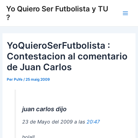
Vés
Yo Quiero Ser Futbolista y TU
al
?
Main
contingut
Men
YoQuieroSerFutbolista :
Contestacion al comentario
de Juan Carlos
Per
PuYe
/
25 maig 2009
juan carlos dijo
23 de Mayo del 2009 a las
20:47
hola!!