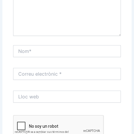
Nom*
Correu
electrònic
*
Lloc
web