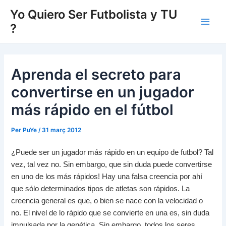
Vés
Yo Quiero Ser Futbolista y TU
al
?
Main
contingut
Men
Aprenda el secreto para
convertirse en un jugador
más rápido en el fútbol
Per
PuYe
/
31 març 2012
¿Puede ser un jugador más rápido en un equipo de futbol?
Tal
vez, tal vez no.
Sin embargo, que sin duda puede convertirse
en uno de los más rápidos!
Hay una falsa creencia por ahí
que sólo determinados tipos de atletas son rápidos.
La
creencia general es que, o bien se nace con la velocidad o
no.
El nivel de lo rápido que se convierte en una es, sin duda
impulsada por la genética.
Sin embargo, todos los seres