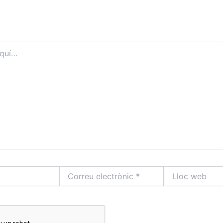
Correu
Lloc
electrònic
web
*