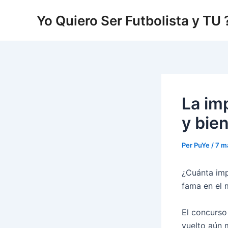
Vés
Yo Quiero Ser Futbolista y TU 
al
contingut
La im
y bien
Per
PuYe
/
7 m
¿Cuánta impo
fama en el 
El concurso
vuelto aún m