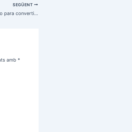
SEGÜENT
Aprenda el secreto para convertirse en un jugador más rápido en el fútbol
cats amb
*