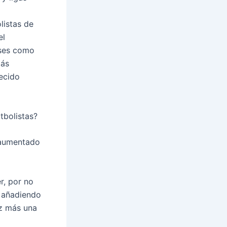
listas de
el
íses como
más
ecido
utbolistas?
 aumentado
r, por no
, añadiendo
ez más una