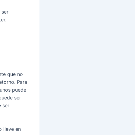
 ser
er.
nte que no
etorno. Para
lgunos puede
 puede ser
 ser
o lleve en