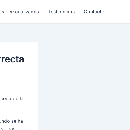
os Personalizados
Testimonios
Contacto
rrecta
queda de la
mundo se ha
 y ligas