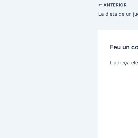
Navegació
ANTERIOR
d'entrades
Feu un c
L'adreça ele