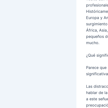
profesional
Históricame
Europa y Am
surgimiento
África, Asia
pequeños de
mucho.
¿Qué signifi
Parece que 
significativ
Las distrac
hablar de la
a este señue
preocupaci