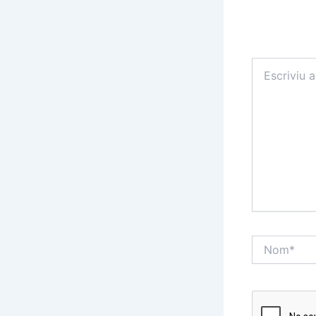
Escriviu
aquí…
Nom*