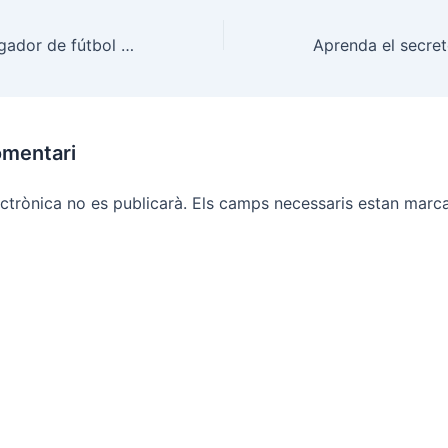
La dieta de un jugador de fútbol profesional
omentari
ctrònica no es publicarà.
Els camps necessaris estan mar