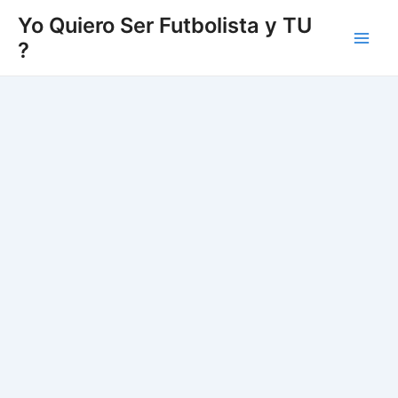
Vés
Yo Quiero Ser Futbolista y TU
al
?
Main
contingut
Men