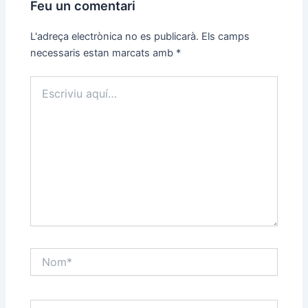
Feu un comentari
L'adreça electrònica no es publicarà.
Els camps
necessaris estan marcats amb
*
Escriviu
aquí…
Nom*
Correu