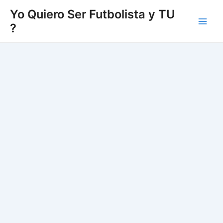
Vés
Yo Quiero Ser Futbolista y TU
al
?
Main
contingut
Men