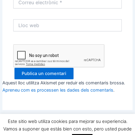
electrònic
*
Lloc
web
Aquest lloc utilitza Akismet per reduir els comentaris brossa.
Apreneu com es processen les dades dels comentaris
.
Este sitio web utiliza cookies para mejorar su experiencia.
Copyright © 2026 Yo Quiero Ser Futbolista y TU ? | Powered by
Vamos a suponer que estás bien con esto, pero usted puede
Tema Astra del WordPress