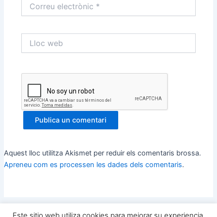
Correu
electrònic
*
Lloc
web
Aquest lloc utilitza Akismet per reduir els comentaris brossa.
Apreneu com es processen les dades dels comentaris
.
Este sitio web utiliza cookies para mejorar su experiencia.