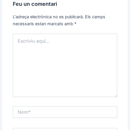
Feu un comentari
L'adreça electrònica no es publicarà.
Els camps
necessaris estan marcats amb
*
Escriviu
aquí…
Nom*