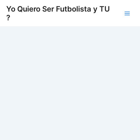
Vés
Yo Quiero Ser Futbolista y TU
al
?
Main
contingut
Men