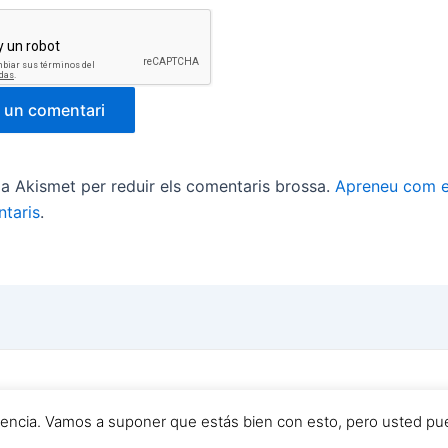
tza Akismet per reduir els comentaris brossa.
Apreneu com e
taris
.
6 Yo Quiero Ser Futbolista y TU ? | Powered by
Tema Astr
riencia. Vamos a suponer que estás bien con esto, pero usted pue