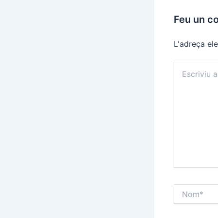
Feu un c
L'adreça ele
Escriviu
aquí…
Nom*