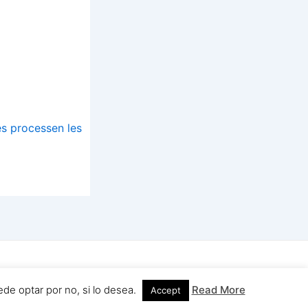
s processen les
a del WordPress
de optar por no, si lo desea.
Read More
Accept