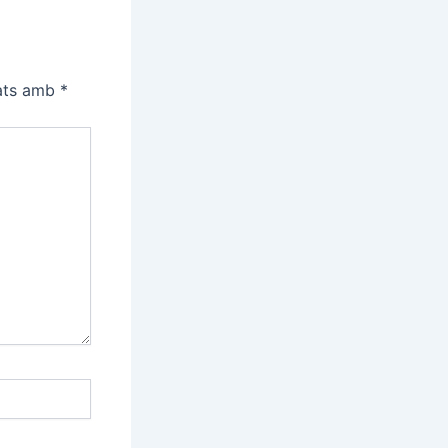
cats amb
*