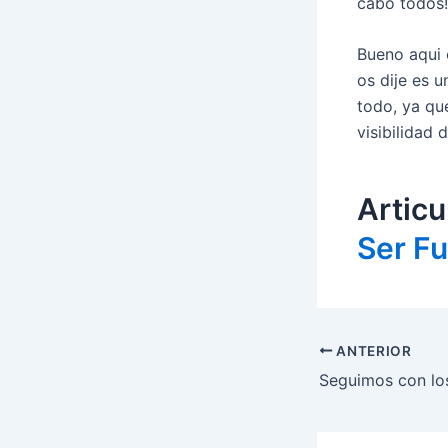
cabo todos!
Bueno aqui o
os dije es 
todo, ya qu
visibilidad 
Articu
Ser Fu
Navegació
ANTERIOR
d'entrades