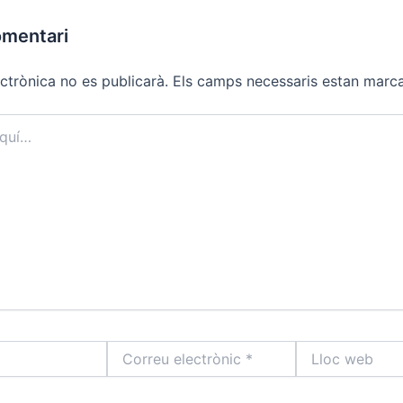
omentari
ctrònica no es publicarà.
Els camps necessaris estan mar
Correu
Lloc
electrònic
web
*