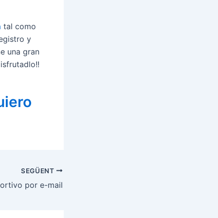
a
tal como
egistro y
ne una gran
sfrutadlo!!
uiero
SEGÜENT
rtivo por e-mail