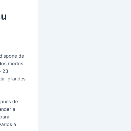
su
 dispone de
odos modos
o 23
dar grandes
spues de
ender a
 para
varlos a