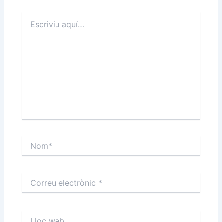
Escriviu
aquí…
Nom*
Correu
electrònic
*
Lloc