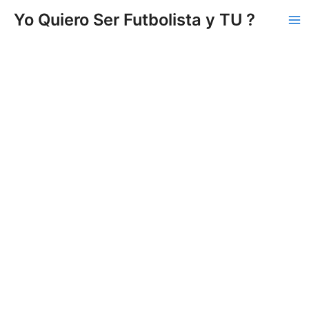
Vés
Yo Quiero Ser Futbolista y TU ?
al
Ma
contingut
Me